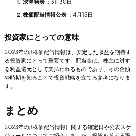
決算発表
：3月30日
株価配当情報公表
：4月15日
投資家にとっての意味
2023年のjt株価配当情報は、安定した収益を期待す
る投資家にとって重要です。配当金は、株主に対す
る利益還元として支払われるものであり、その金額
や時期を知ることで投資戦略を立てる参考になりま
す。
まとめ
2023年のjt株価配当情報に関する確定日や公表スケ
ジュールについてご紹介しました。投資を考える際