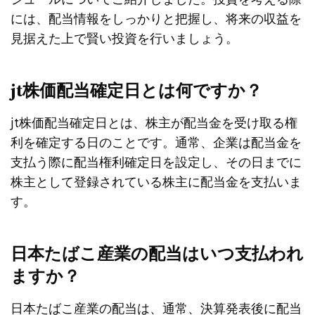
には、配当情報をしっかりと把握し、将来の収益を
見据えた上で賢い投資を行いましょう。
jt株価配当確定日とは何ですか？
jt株価配当確定日とは、株主が配当金を受け取る権
利を確定する日のことです。通常、企業は配当金を
支払う際に配当権利確定日を設定し、その日までに
株主として登録されている株主に配当金を支払いま
す。
日本たばこ産業の配当はいつ支払われ
ますか？
日本たばこ産業の配当は、通常、決算発表後に配当