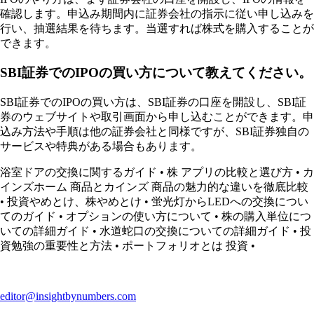
確認します。申込み期間内に証券会社の指示に従い申し込みを
行い、抽選結果を待ちます。当選すれば株式を購入することが
できます。
SBI証券でのIPOの買い方について教えてください。
SBI証券でのIPOの買い方は、SBI証券の口座を開設し、SBI証
券のウェブサイトや取引画面から申し込むことができます。申
込み方法や手順は他の証券会社と同様ですが、SBI証券独自の
サービスや特典がある場合もあります。
浴室ドアの交換に関するガイド
•
株 アプリの比較と選び方
•
カ
インズホーム 商品とカインズ 商品の魅力的な違いを徹底比較
•
投資やめとけ、株やめとけ
•
蛍光灯からLEDへの交換につい
てのガイド
•
オプションの使い方について
•
株の購入単位につ
いての詳細ガイド
•
水道蛇口の交換についての詳細ガイド
•
投
資勉強の重要性と方法
•
ポートフォリオとは 投資
•
editor@insightbynumbers.com