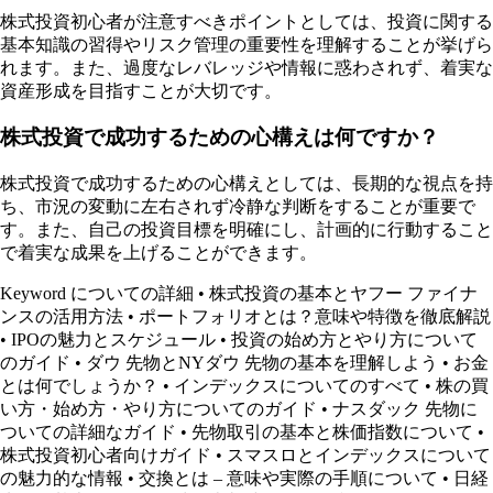
株式投資初心者が注意すべきポイントとしては、投資に関する
基本知識の習得やリスク管理の重要性を理解することが挙げら
れます。また、過度なレバレッジや情報に惑わされず、着実な
資産形成を目指すことが大切です。
株式投資で成功するための心構えは何ですか？
株式投資で成功するための心構えとしては、長期的な視点を持
ち、市況の変動に左右されず冷静な判断をすることが重要で
す。また、自己の投資目標を明確にし、計画的に行動すること
で着実な成果を上げることができます。
Keyword についての詳細
•
株式投資の基本とヤフー ファイナ
ンスの活用方法
•
ポートフォリオとは？意味や特徴を徹底解説
•
IPOの魅力とスケジュール
•
投資の始め方とやり方について
のガイド
•
ダウ 先物とNYダウ 先物の基本を理解しよう
•
お金
とは何でしょうか？
•
インデックスについてのすべて
•
株の買
い方・始め方・やり方についてのガイド
•
ナスダック 先物に
ついての詳細なガイド
•
先物取引の基本と株価指数について
•
株式投資初心者向けガイド
•
スマスロとインデックスについて
の魅力的な情報
•
交換とは – 意味や実際の手順について
•
日経