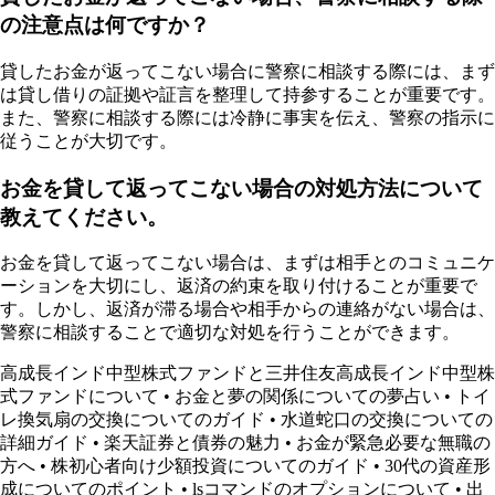
の注意点は何ですか？
貸したお金が返ってこない場合に警察に相談する際には、まず
は貸し借りの証拠や証言を整理して持参することが重要です。
また、警察に相談する際には冷静に事実を伝え、警察の指示に
従うことが大切です。
お金を貸して返ってこない場合の対処方法について
教えてください。
お金を貸して返ってこない場合は、まずは相手とのコミュニケ
ーションを大切にし、返済の約束を取り付けることが重要で
す。しかし、返済が滞る場合や相手からの連絡がない場合は、
警察に相談することで適切な対処を行うことができます。
高成長インド中型株式ファンドと三井住友高成長インド中型株
式ファンドについて
•
お金と夢の関係についての夢占い
•
トイ
レ換気扇の交換についてのガイド
•
水道蛇口の交換についての
詳細ガイド
•
楽天証券と債券の魅力
•
お金が緊急必要な無職の
方へ
•
株初心者向け少額投資についてのガイド
•
30代の資産形
成についてのポイント
•
lsコマンドのオプションについて
•
出