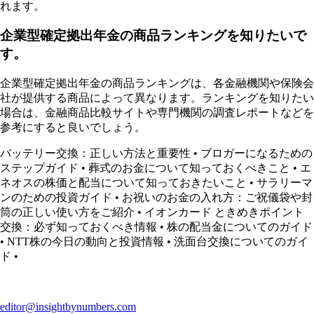
れます。
企業型確定拠出年金の商品ランキングを知りたいで
す。
企業型確定拠出年金の商品ランキングは、各金融機関や保険会
社が提供する商品によって異なります。ランキングを知りたい
場合は、金融商品比較サイトや専門機関の調査レポートなどを
参考にすると良いでしょう。
バッテリー交換：正しい方法と重要性
•
ブロガーになるための
ステップガイド
•
葬式のお金について知っておくべきこと
•
エ
ネオスの株価と配当について知っておきたいこと
•
サラリーマ
ンのための投資ガイド
•
お祝いのお金の入れ方：ご祝儀袋や封
筒の正しい使い方をご紹介
•
イオンカード ときめきポイント
交換：必ず知っておくべき情報
•
株の配当金についてのガイド
•
NTT株の今日の動向と投資情報
•
洗面台交換についてのガイ
ド
•
editor@insightbynumbers.com