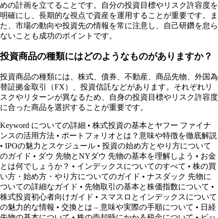
めの計画を立てることです。自分の投資目標やリスク許容度を
明確にし、長期的な視点で資産を運用することが重要です。ま
た、市場の動向や投資先の情報を常に注意し、自己研鑽を怠ら
ないことも成功のポイントです。
投資商品の種類にはどのようなものがありますか？
投資商品の種類には、株式、債券、不動産、商品先物、外国為
替証拠金取引（FX）、投資信託などがあります。それぞれリ
スクやリターンが異なるため、自身の投資目標やリスク許容度
に合った商品を選択することが重要です。
Keyword についての詳細
•
株式投資の基本とヤフー ファイナ
ンスの活用方法
•
ポートフォリオとは？意味や特徴を徹底解説
•
IPOの魅力とスケジュール
•
投資の始め方とやり方について
のガイド
•
ダウ 先物とNYダウ 先物の基本を理解しよう
•
お金
とは何でしょうか？
•
インデックスについてのすべて
•
株の買
い方・始め方・やり方についてのガイド
•
ナスダック 先物に
ついての詳細なガイド
•
先物取引の基本と株価指数について
•
株式投資初心者向けガイド
•
スマスロとインデックスについて
の魅力的な情報
•
交換とは – 意味や実際の手順について
•
日経
先物の基本について
•
株の売却時にかかる税金について
•
ビッ