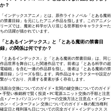
か？
「インデックスアニメ」とは、原作ライトノベル「とある魔術
の禁書目録」を元にしたアニメ作品を指します。このアニメシ
リーズでは、魔術と科学が入り混じる世界観やキャラクターた
ちの活躍が描かれています。
「とあるインデックス」と「とある魔術の禁書目
録」の関係は何ですか？
「とあるインデックス」と「とある魔術の禁書目録」は、同じ
作品世界を舞台にした関連作品です。前者は「とある科学の超
電磁砲」を含む一連の作品群を指し、後者は「とある魔術の禁
書目録」シリーズを指します。両作品はキャラクターや設定が
繋がっており、共通する要素が多く存在します。
洗面台交換についてのガイド
•
玄関の鍵交換についてのガイド
•
手堅い株銘柄で賢く投資
•
PC電源ユニット交換の手順と注意
点
•
ノートパソコンバッテリーの交換方法と注意点
•
インター
ホン・インターフォン 交換についてのガイド
•
株の配当権利
確定日と権利落ち日についての完全ガイド
•
インデックス ス