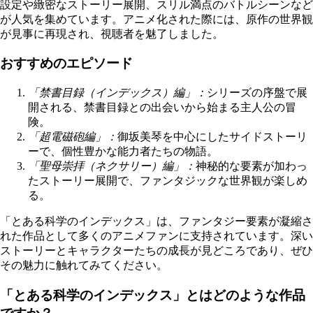
設定や緻密なストーリー展開、スリル満点のバトルシーンなど
が人気を集めています。アニメ化された際には、原作の世界観
が見事に再現され、視聴者を魅了しました。
おすすめのエピソード
「禁書目録（インデックス）編」：
シリーズの序盤で展
開される、禁書目録との出会いから始まる主人公の冒
険。
「超電磁砲編」：
御坂美琴を中心にしたサイドストーリ
ーで、個性豊かな能力者たちの物語。
「聖母崇拝（ネクサリー）編」：
神秘的な要素が加わっ
たストーリー展開で、ファンタジックな世界観が楽しめ
る。
「とある科学のインデックス」は、ファンタジー要素が凝縮さ
れた作品として多くのアニメファンに支持されています。深い
ストーリーとキャラクターたちの成長が見どころであり、ぜひ
その魅力に触れてみてください。
「とある科学のインデックス」とはどのような作品