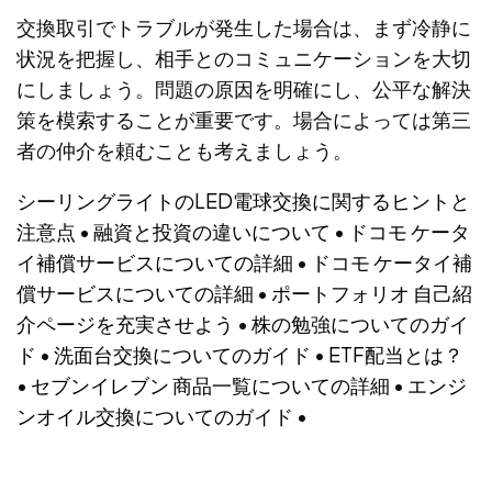
交換取引でトラブルが発生した場合は、まず冷静に
状況を把握し、相手とのコミュニケーションを大切
にしましょう。問題の原因を明確にし、公平な解決
策を模索することが重要です。場合によっては第三
者の仲介を頼むことも考えましょう。
シーリングライトのLED電球交換に関するヒントと
注意点
•
融資と投資の違いについて
•
ドコモ ケータ
イ補償サービスについての詳細
•
ドコモ ケータイ補
償サービスについての詳細
•
ポートフォリオ 自己紹
介ページを充実させよう
•
株の勉強についてのガイ
ド
•
洗面台交換についてのガイド
•
ETF配当とは？
•
セブンイレブン 商品一覧についての詳細
•
エンジ
ンオイル交換についてのガイド
•