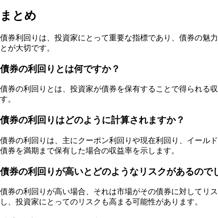
まとめ
債券利回りは、投資家にとって重要な指標であり、債券の魅力
とが大切です。
債券の利回りとは何ですか？
債券の利回りとは、投資家が債券を保有することで得られる収
す。
債券の利回りはどのように計算されますか？
債券の利回りは、主にクーポン利回りや現在利回り、イールド
債券を満期まで保有した場合の収益率を示します。
債券の利回りが高いとどのようなリスクがあるので
債券の利回りが高い場合、それは市場がその債券に対してリ
し、投資家にとってのリスクも高まる可能性があります。