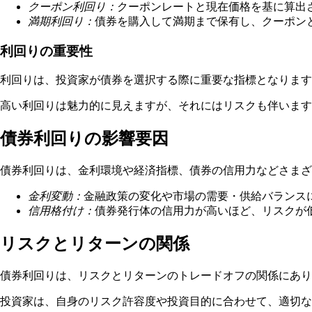
クーポン利回り：
クーポンレートと現在価格を基に算出
満期利回り：
債券を購入して満期まで保有し、クーポン
利回りの重要性
利回りは、投資家が債券を選択する際に重要な指標となります
高い利回りは魅力的に見えますが、それにはリスクも伴います
債券利回りの影響要因
債券利回りは、金利環境や経済指標、債券の信用力などさまざ
金利変動：
金融政策の変化や市場の需要・供給バランス
信用格付け：
債券発行体の信用力が高いほど、リスクが
リスクとリターンの関係
債券利回りは、リスクとリターンのトレードオフの関係にあり
投資家は、自身のリスク許容度や投資目的に合わせて、適切な