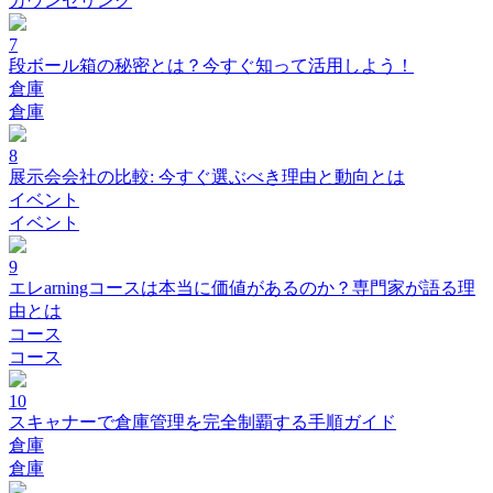
カウンセリング
7
段ボール箱の秘密とは？今すぐ知って活用しよう！
倉庫
倉庫
8
展示会会社の比較: 今すぐ選ぶべき理由と動向とは
イベント
イベント
9
エレarningコースは本当に価値があるのか？専門家が語る理
由とは
コース
コース
10
スキャナーで倉庫管理を完全制覇する手順ガイド
倉庫
倉庫